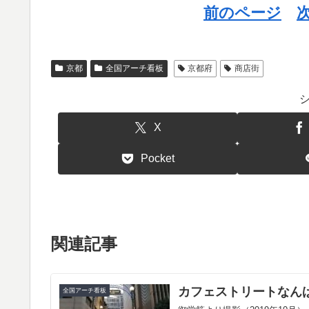
前のページ
京都
全国アーチ看板
京都府
商店街
X
Pocket
関連記事
カフェストリートなん
全国アーチ看板