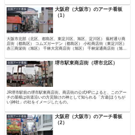
大阪府（大阪市）のアーチ看板
全国アーチ看板
（1）
大阪市北部（北区、都島区、東淀川区、旭区、淀川区） 蕪村通り商
店街（都島区） コムズガーデン（都島区） 小松商店街（東淀川区）
赤三商栄街（旭区） 千林大宮商店街（旭区） 千林栄通商店街（旭
区） 十三サカエマチ商店街（淀川区） 十三東三仲町...
堺市駅東商店街（堺市北区）
全国アーチ看板
JR堺市駅前の堺市駅東商店街。商店街の公式HPによると、このアー
チの屋根は街道沿いの方災除けの神として知られる「方違(ほうちが
い)神社」の社をイメージしたもの。
大阪府（大阪市）のアーチ看板
全国アーチ看板
（2）