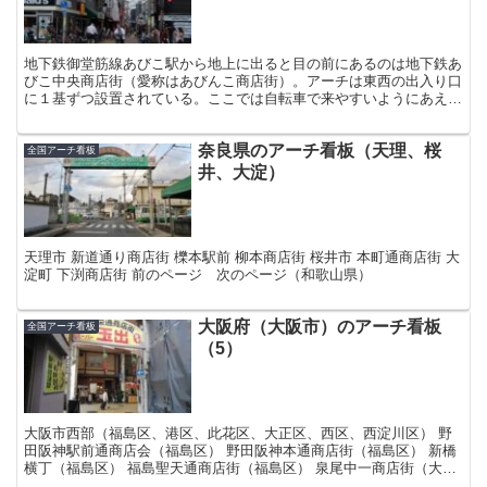
地下鉄御堂筋線あびこ駅から地上に出ると目の前にあるのは地下鉄あ
びこ中央商店街（愛称はあびんこ商店街）。アーチは東西の出入り口
に１基ずつ設置されている。ここでは自転車で来やすいようにあえて
自転車フリーにしているそうだ。
奈良県のアーチ看板（天理、桜
全国アーチ看板
井、大淀）
天理市 新道通り商店街 櫟本駅前 柳本商店街 桜井市 本町通商店街 大
淀町 下渕商店街 前のページ 次のページ（和歌山県）
大阪府（大阪市）のアーチ看板
全国アーチ看板
（5）
大阪市西部（福島区、港区、此花区、大正区、西区、西淀川区） 野
田阪神駅前通商店会（福島区） 野田阪神本通商店街（福島区） 新橋
横丁（福島区） 福島聖天通商店街（福島区） 泉尾中一商店街（大正
区） 富士新道通り（大正区） オレンジストリート（...